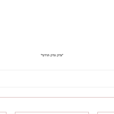
״צדק צדק תרדוף״