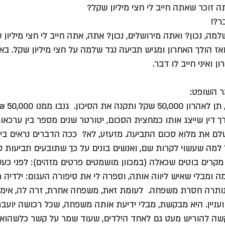
תה זוכר שאתה חייב לי חצי מיליון שקל?  
?!  
למה, נכון? ואתה מירושלים, נכון? אתה, אתה חייב לי חצי מיליון ש
אז הולך האחרון ומגיש תביעה נגד שלמה על חצי מיליון שקל. בא 
ן ואיני חייב לו דבר. 
 השופט:  
- תתפשרו
 דין שייצג אותו כמחצית הסכום, יטורטר שנים מספר בין ערכאות
ם את מלוא סכום התביעה. מזעזע, לא?  ככה הדברים נראים בין
למה שעשוי לקרות שם, ואנשים בונים על כך שתובעים תביעות סר
 מקרים בוטים שכאלה (במכוון מושמטים פרטים מזהים): לפני כעש
 ומבלי שאיש ליווה אותה, וספרה לי את סיפורה העגום: ילדיה 
נותרה חסרת משפחה.  לעומת זאת, משפחה אחרת, זרה לה, אימ
עניין. היא מבקשת, מבלי ידיעת אותה משפחה, שכל רכושה יוע
שה להוריש מעט גם לאחד הילדים, שעוד שמר על קשר כלשהוא 