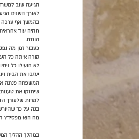
הגיעה שוב למשרדי
לאורך השנים הגיע
בהמשך אף ערכה ת
תהיה עוד אחראית 
הוגנת.  
כעבור זמן מה נפט
קורה איתה כל העת
לא הועילו כל ניס
יעזבו את הבית וינ
המשפחה פנתה אל ע
שיחזקו את טענותי
למרות שלעורך הדין
בנה על כך שהיורשי
מה הוא מפסיד? ה
במהלך ההליך המש