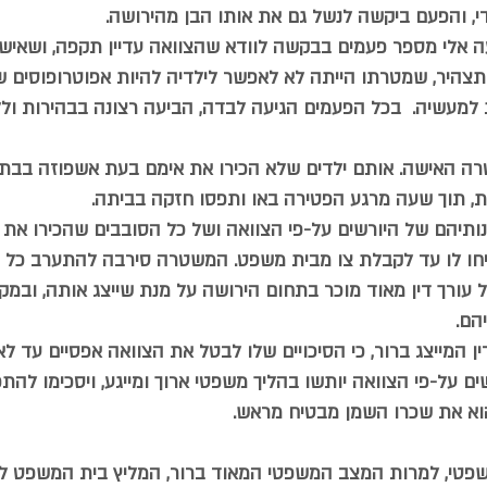
, והפעם ביקשה לנשל גם את אותו הבן מהירושה.  
ה אלי מספר פעמים בבקשה לוודא שהצוואה עדיין תקפה, ושאיש ל
צהיר, שמטרתו הייתה לא לאפשר לילדיה להיות אפוטרופוסים ש
למעשיה.  בכל הפעמים הגיעה לבדה, הביעה רצונה בבהירות ול
רה האישה. אותם ילדים שלא הכירו את אימם בעת אשפוזה בבתי ח
, תוך שעה מרגע הפטירה באו ותפסו חזקה בביתה.  
יונותיהם של היורשים על-פי הצוואה ושל כל הסובבים שהכירו את
יחו לו עד לקבלת צו מבית משפט. המשטרה סירבה להתערב כל עוד
ורך דין מאוד מוכר בתחום הירושה על מנת שייצג אותה, ובמק
הם. 
 המייצג ברור, כי הסיכויים שלו לבטל את הצוואה אפסיים עד לא 
ם על-פי הצוואה יותשו בהליך משפטי ארוך ומייגע, ויסכימו להת
וא את שכרו השמן מבטיח מראש.  
פטי, למרות המצב המשפטי המאוד ברור, המליץ בית המשפט לצד