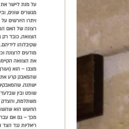
על מנת ליישר את 
מגשרים שונים, ובי
ויתרו היורשים על 
רצונה של האם המנ
הצוואה, כובד רק 
שקיבלוהו לידיהם.
מודעים לרצונה וכי
את הצוואה הקיימת
מצבו – הוא (ועורך
שהמאבק קרע את ה
ישתנה. שהמאבקים 
שופט ובין שבלעדיה
משתלמת, והצדק (ה
החשש הוא שהשופט 
מכך – גם אם עברת
ריאליות נגד הצד 