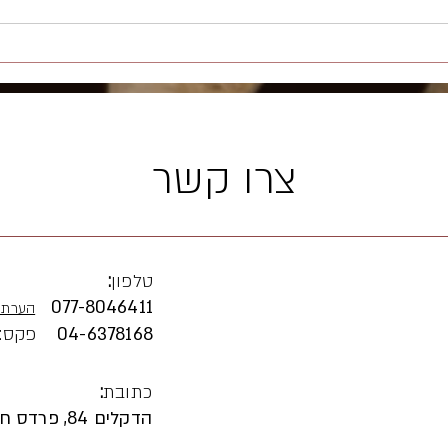
תרומת הגישור בתביעות ליקויי בנייה
בנושא
ירושה
צרו קשר
טלפון
:
077-804
6411
הערת 
04-6378168
פקס:
כתובת
:
הדקלים 84, פרדס חנה-כרכור