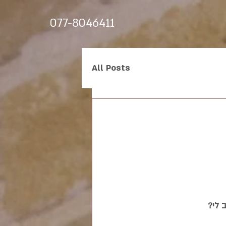
077-8046411
All Posts
 לי?  