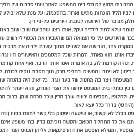
ההדורים מחוץ לכותלי בית המשפט. לאחר שתי סדרות של הליך ג
ן לבין הליך הוכחות מתיש וארוך, בהסכמה, ועל מנת שלא יבולע ל
חלק מכובד של הירושה לטובת היורשים על-פי דין.  
וחה שלא לתת לילדיה שקל, אותו רצון שהביעה שוב ושוב באזני 
בכך שהיורשים על-פי הצוואה הם שהעבירו את הכסף ליורשים על-פ
 במקרה אחר, הורישה אם לשניים מתוך עשרת ילדיה את מרבית רכו
בדו אותו, חוץ מאחד.  למרות שכל המסמכים והאישורים היו נגדו
 תהיה קודמת לה, בה אומרת אימו אותו הדבר, ואף אחת קודמ
 דינו!) לא ויתרו והמשיכו בהליכי סרק, תוך הסבת נזקים לכולם, ל
משפחה ויצר בה מחנות של בעד ונגד.  כל זאת היה בהנחה ש
בין כותלי בית המשפט יתישו את הצד הצודק, והוא ייעתר להת
. ולחלופין, מקסימום ירוויח עורך הדין שכר טרחה שמן. ברוב ה
יחסי) בדרך כלל יוצא לאור. 
בכלל לא יקשיב, או שיטעה ויפסוק בלי קשר למונח בפניו (וזה ק
ם את כל התהליך הכואב והקשה וזכיתם בדין, בתי משפט אינם 
המפסיד, וממילא הופכים את ההרפתקאות אליהן הכניס הצד המפ