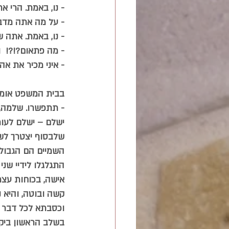
- נו, באמת. הרי א
- על מה אתה מדבר
- נו, באמת. אתה ש
- מה פתאום?!?!  ו
- איני מכיר את אהרו
בבית המשפט אומר
ישלם – ישלם לעורך
שלבסוף יצטרך לשל
השמיים הם הגבול 
התגלגלו לידיי שני
אישה, בכוחות עצמה
קשה ובוטה, והיא 
וכסבתא לכל דבר ו
בשלב הראשון ביק