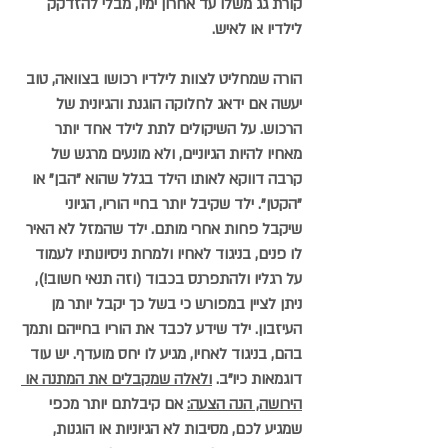
קורת גג משלו עד אחרון ימיו, מבלי להזדקק 
לילדיו או לאיש.
הורה שמחליט לצוות לילדיו רכושו בצוואה, טוב 
יעשה אם ידאג לחלוקה הוגנת והגיונית של 
הרכוש. על השיקולים לתת לילד אחד יותר 
מאחיו להיות הגיוניים, ולא מונעים מרגש של 
קרבה דווקא לאותו הילד בגלל שהוא "הבן" או 
"הקטן". ילד שקיבל יותר בחיי הוריו, הגיוני 
שיקבל פחות אחרי מותם. ילד שהמזל לא האיר 
לו פנים, בניגוד לאחיו ולמרות ניסיונותיו לעמוד 
על רגליו ולהתפרנס בכבוד (וזה תנאי חשוב!), 
ניתן לציין במפורש כי בשל כך יקבל יותר מן 
העיזבון. ילד שידע לכבד את הוריו בחייהם ותמך 
בהם, בניגוד לאחיו, מגיע לו יחס מועדף. יש עוד 
דוגמאות כיו”ב. 
ולאלה שמקבלים את המתנה או 
הירושה, הנה הצעה:
 אם קיבלתם יותר מכפי 
שמגיע לכם, מסיבות לא הגיוניות או הוגנות, 