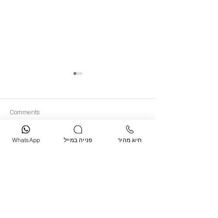
Comments
חיוג מהיר
פנייה במייל
WhatsApp
Write a comment...
תרומת הגישור בתביעות ליקויי
בנייה
צרו קשר